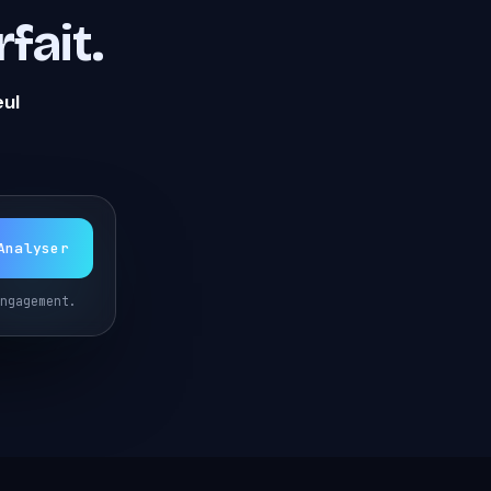
fait.
eul
Analyser
ngagement.