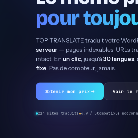
pour toujo
TOP TRANSLATE traduit votre Word
serveur
— pages indexables, URLs tr
intact. En
un clic
, jusqu'à
30 langues
,
fixe
. Pas de compteur, jamais.
Obtenir mon prix
Voir le 
214 sites traduits
★
4,9 / 5
Compatible WooComm