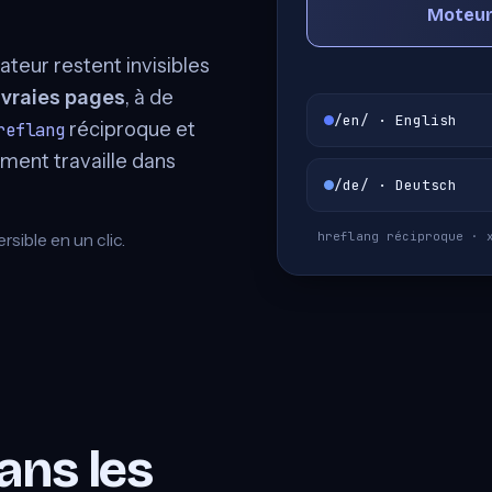
Moteur
ateur restent invisibles
e
vraies pages
, à de
/en/ · English
réciproque et
reflang
ment travaille dans
/de/ · Deutsch
hreflang réciproque · 
sible en un clic.
sans les