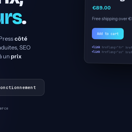
89,00 €
urs
.
Envío gratis desde 
Añadir al carrito
Press
côté
aduites, SEO
<link
 hreflang="fr" hre
<link
 hreflang="en" hre
 à un
prix
fonctionnement
erce