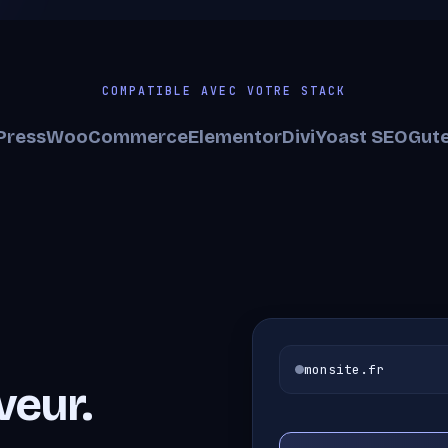
COMPATIBLE AVEC VOTRE STACK
Press
WooCommerce
Elementor
Divi
Yoast SEO
Gut
monsite.fr
veur.