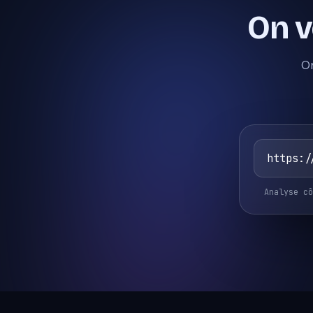
On v
On
Analyse cô