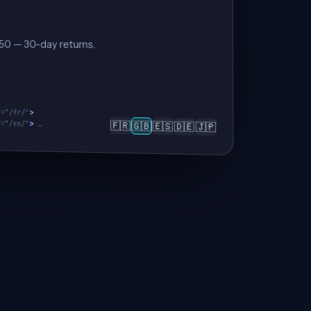
50 € — devoluciones en 30 días.
f="/fr/"
>
f="/en/"
🇫🇷
>
 …
🇬🇧
🇪🇸
🇩🇪
🇯🇵