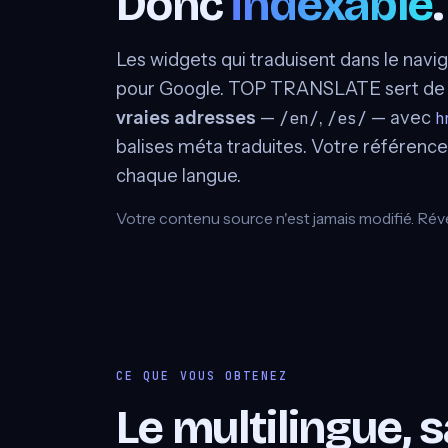
Donc
indexable
.
Les widgets qui traduisent dans le navig
pour Google. TOP TRANSLATE sert d
vraies adresses
—
,
— avec
/en/
/es/
h
balises méta traduites. Votre référence
chaque langue.
Votre contenu source n'est jamais modifié. Réver
CE QUE VOUS OBTENEZ
Le multilingue, 