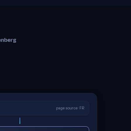
enberg
page source · FR