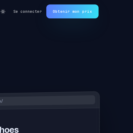
Se connecter
Obtenir mon prix
s/
 de running