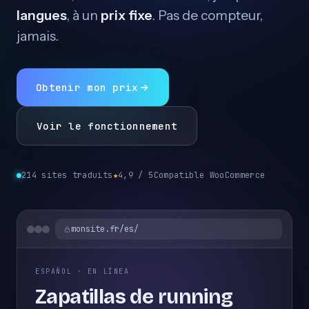
langues
, à un
prix fixe
. Pas de compteur,
jamais.
Obtenir mon prix
Voir le fonctionnement
214 sites traduits
★
4,9 / 5
Compatible WooCommerce
monsite.fr/es/
ESPAÑOL · EN LÍNEA
Zapatillas de running