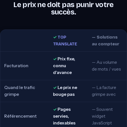
Le prix ne doit pas punir votre
succès.
TOP
Solutions
TRANSLATE
au compteur
Prix fixe,
Au volume
Facturation
connu
de mots / vues
d'avance
Quand le trafic
Le prix ne
La facture
grimpe
bouge pas
grimpe avec
Pages
Souvent
Référencement
servies,
widget
indexables
JavaScript