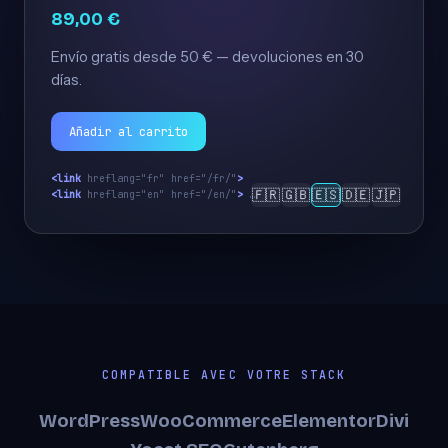
89,00 €
Envío gratis desde 50 € — devoluciones en 30
días.
Añadir al carrito
<link
 hreflang="fr" href="/fr/"
>
🇫🇷
🇬🇧
🇪🇸
🇩🇪
🇯🇵
<link
 hreflang="en" href="/en/"
>
 …
COMPATIBLE AVEC VOTRE STACK
WordPress
WooCommerce
Elementor
Divi