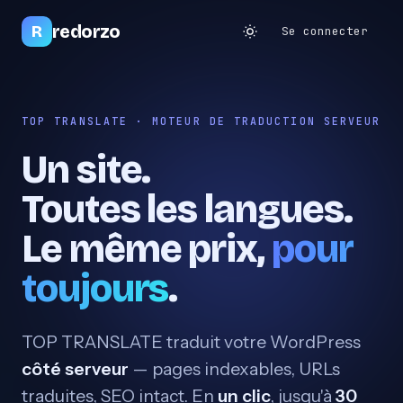
redorzo
R
Se connecter
TOP TRANSLATE · MOTEUR DE TRADUCTION SERVEUR
Un site.
Toutes les langues.
Le même prix,
pour
toujours
.
TOP TRANSLATE traduit votre WordPress
côté serveur
— pages indexables, URLs
traduites, SEO intact. En
un clic
, jusqu'à
30