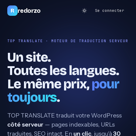
redorzo
R
Se connecter
TOP TRANSLATE · MOTEUR DE TRADUCTION SERVEUR
Un site.
Toutes les langues.
Le même prix,
pour
toujours
.
TOP TRANSLATE traduit votre WordPress
côté serveur
— pages indexables, URLs
traduites, SEO intact. En
un clic
, jusqu'à
30