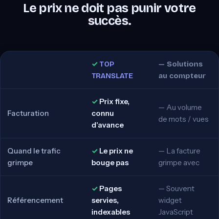
Le prix ne doit pas punir votre
succès.
TOP
Solutions
TRANSLATE
au compteur
Prix fixe,
Au volume
Facturation
connu
de mots / vues
d'avance
Quand le trafic
Le prix ne
La facture
grimpe
bouge pas
grimpe avec
Pages
Souvent
Référencement
servies,
widget
indexables
JavaScript