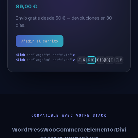
89,00 €
Envío gratis desde 50 € — devoluciones en 30
días.
Añadir al carrito
<link
 hreflang="fr" href="/fr/"
>
🇫🇷
🇬🇧
🇪🇸
🇩🇪
🇯🇵
<link
 hreflang="en" href="/en/"
>
 …
COMPATIBLE AVEC VOTRE STACK
WordPress
WooCommerce
Elementor
Divi