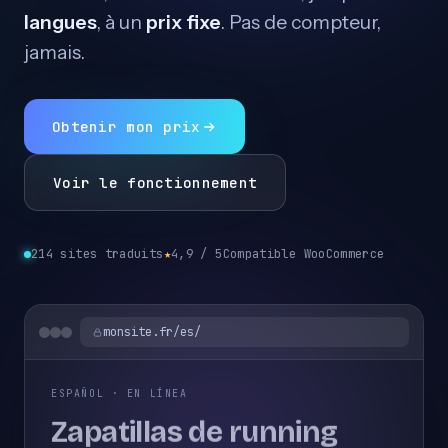
langues
, à un
prix fixe
. Pas de compteur,
jamais.
Obtenir mon prix
Voir le fonctionnement
214 sites traduits
★
4,9 / 5
Compatible WooCommerce
monsite.fr/es/
ESPAÑOL · EN LÍNEA
Zapatillas de running